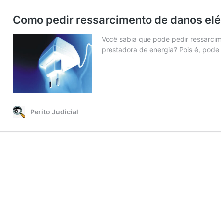
Como pedir ressarcimento de danos elét
Você sabia que pode pedir ressarcime
prestadora de energia? Pois é, pode
Perito Judicial