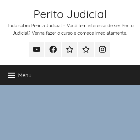
Pular
Perito Judicial
para
o
Tudo sobre Perícia Judicial – Você tem interesse de ser Perito
conteúdo
Judicial? Venha fazer o curso e comece imediatamente.
Youtube
Facebook
Whatsapp
Telegram
Instagram
Menu