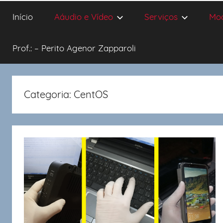
Início
Aáudio e Vídeo
Serviços
Mo
Prof.: – Perito Agenor Zapparoli
Categoria:
CentOS