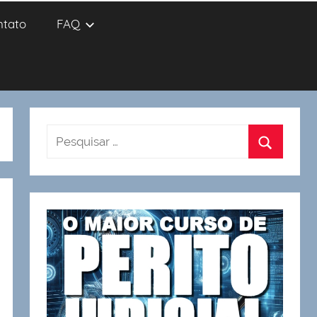
ntato
FAQ