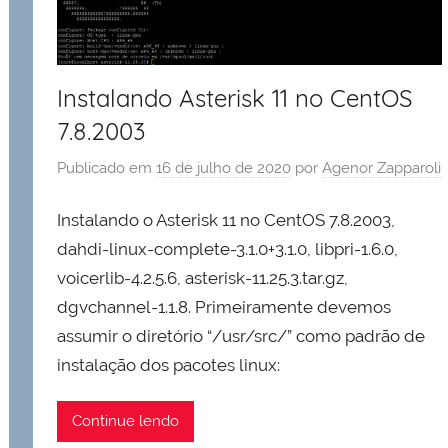
Instalando Asterisk 11 no CentOS
7.8.2003
Publicado em
16 de julho de 2020
por
Agenor Zapparoli
Instalando o Asterisk 11 no CentOS 7.8.2003,
dahdi-linux-complete-3.1.0+3.1.0, libpri-1.6.0,
voicerlib-4.2.5.6, asterisk-11.25.3.tar.gz,
dgvchannel-1.1.8. Primeiramente devemos
assumir o diretório “/usr/src/” como padrão de
instalação dos pacotes linux:
Continue lendo