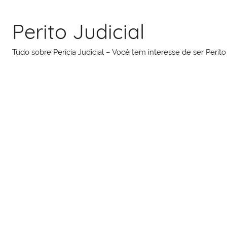
Pular
para
Perito Judicial
o
conteúdo
Tudo sobre Perícia Judicial – Você tem interesse de ser Peri