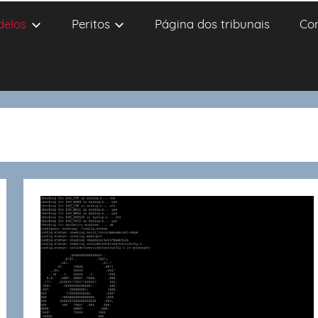
delos
Peritos
Página dos tribunais
Co