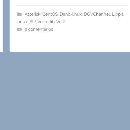
Asterisk
,
CentOS
,
Dahd-linux
,
DGVChannel
,
Libpri
,
Linux
,
SIP
,
Voicerlib
,
VoIP
2 comentários