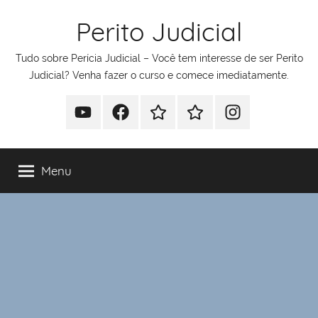
Pular
Perito Judicial
para
o
Tudo sobre Perícia Judicial – Você tem interesse de ser Perito
conteúdo
Judicial? Venha fazer o curso e comece imediatamente.
Youtube
Facebook
Whatsapp
Telegram
Instagram
Menu