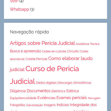
VoIP
(4)
Whatsapp
(3)
Navegação rápida
Artigos sobre Perícia Judicial
Assistência Técnica
Busca e apreensão
Circuito
Cadeia de custódia
Coleta
Como elaborar laudo
Coleta Pericial
laboratorial
Curso de Perícia
judicial
Judicial
Dados digitais
Descargas Atmosféricas
Documentos
Diligência
Elétrica
Eletrônica
Exames periciais
Evidências
Equipotencialidade
Ferrugem
Integridade dos
Indícios
Fotografias
Imagens
Galvanização