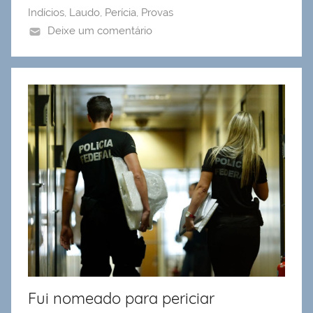
Indícios
,
Laudo
,
Perícia
,
Provas
Deixe um comentário
Fui nomeado para periciar