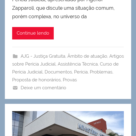
Zapparoli, que discute uma situação comum,
porém complexa, no universo da
Continue lendo
AJG - Justiça Gratuita
,
Âmbito de atuação
,
Artigos
sobre Perícia Judicial
,
Assistência Técnica
,
Curso de
Perícia Judicial
,
Documentos
,
Perícia
,
Problemas
,
Proposta de honorários
,
Provas
Deixe um comentário