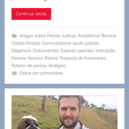
Continue lendo
Artigos sobre Perícia Judicial
,
Assistência Técnica
,
Coleta Pericial
,
Como elaborar laudo judicial
,
Diligência
,
Documentos
,
Exames periciais
,
Intimação
,
Parecer técnico
,
Perícia
,
Proposta de honorários
,
Roteiro de perícia
,
Vestígios
Deixe um comentário