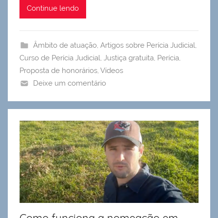
Continue lendo
Âmbito de atuação
,
Artigos sobre Perícia Judicial
,
Curso de Perícia Judicial
,
Justiça gratuita
,
Perícia
,
Proposta de honorários
,
Vídeos
Deixe um comentário