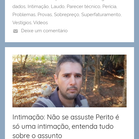
dados
,
Intimação
,
Laudo
,
Parecer técnico
,
Perícia
,
Problemas
,
Provas
,
Sobrepreço
,
Superfaturamento
,
Vestígios
,
Vídeos
Deixe um comentário
Intimação: Não se assuste Perito é
só uma intimação, entenda tudo
sobre o assunto