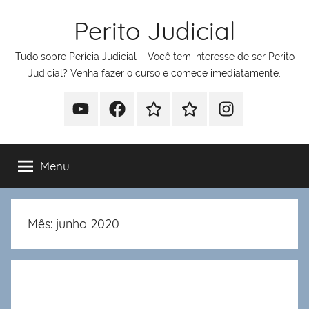
Pular
Perito Judicial
para
o
Tudo sobre Perícia Judicial – Você tem interesse de ser Perito
conteúdo
Judicial? Venha fazer o curso e comece imediatamente.
Youtube
Facebook
Whatsapp
Telegram
Instagram
Menu
Mês:
junho 2020