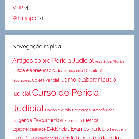
VoIP
(4)
Whatsapp
(3)
Navegação rápida
Artigos sobre Perícia Judicial
Assistência Técnica
Busca e apreensão
Circuito
Cadeia de custódia
Coleta
Como elaborar laudo
Coleta Pericial
laboratorial
Curso de Perícia
judicial
Judicial
Dados digitais
Descargas Atmosféricas
Documentos
Diligência
Elétrica
Eletrônica
Exames periciais
Evidências
Equipotencialidade
Ferrugem
Integridade dos
Indícios
Fotografias
Imagens
Galvanização