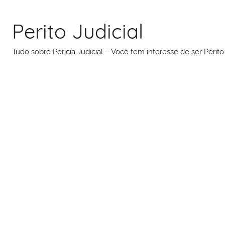
Pular
para
Perito Judicial
o
conteúdo
Tudo sobre Perícia Judicial – Você tem interesse de ser Peri