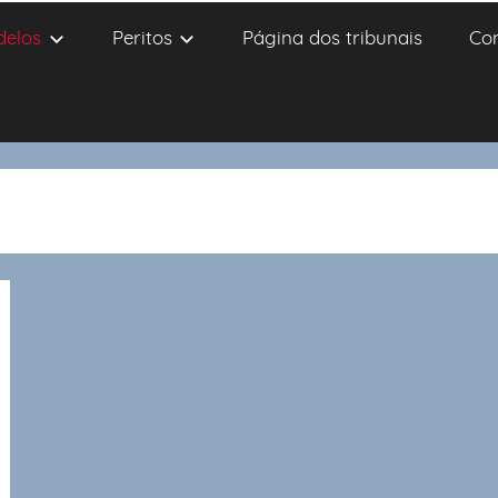
delos
Peritos
Página dos tribunais
Co