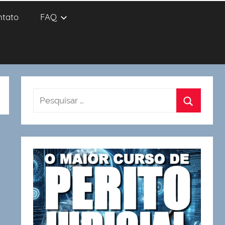
ntato
FAQ