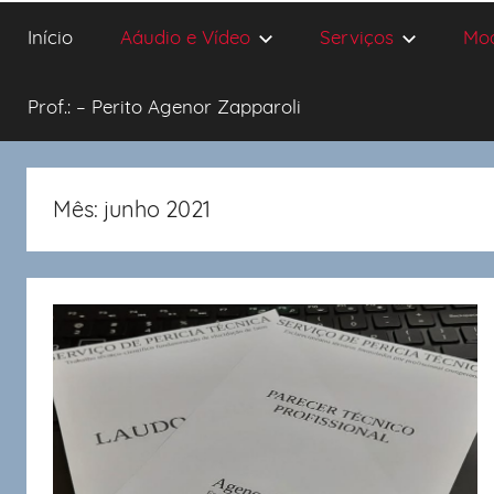
Início
Aáudio e Vídeo
Serviços
Mo
Prof.: – Perito Agenor Zapparoli
Mês:
junho 2021