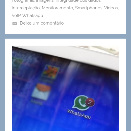
Fotografias
,
Imagens
,
Integridade dos dados
,
Interceptação
,
Monitoramento
,
Smartphones
,
Vídeos
,
VoIP
,
Whatsapp
Deixe um comentário