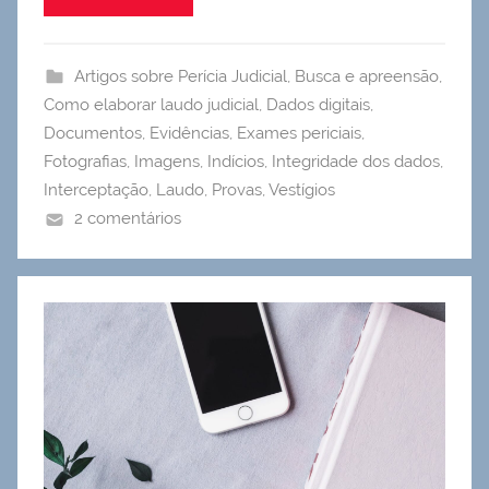
Artigos sobre Perícia Judicial
,
Busca e apreensão
,
Como elaborar laudo judicial
,
Dados digitais
,
Documentos
,
Evidências
,
Exames periciais
,
Fotografias
,
Imagens
,
Indícios
,
Integridade dos dados
,
Interceptação
,
Laudo
,
Provas
,
Vestígios
2 comentários