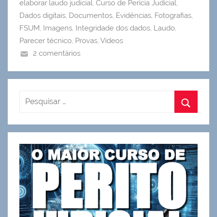
elaborar laudo judicial
,
Curso de Perícia Judicial
,
Dados digitais
,
Documentos
,
Evidências
,
Fotografias
,
FSUM
,
Imagens
,
Integridade dos dados
,
Laudo
,
Parecer técnico
,
Provas
,
Vídeos
2 comentários