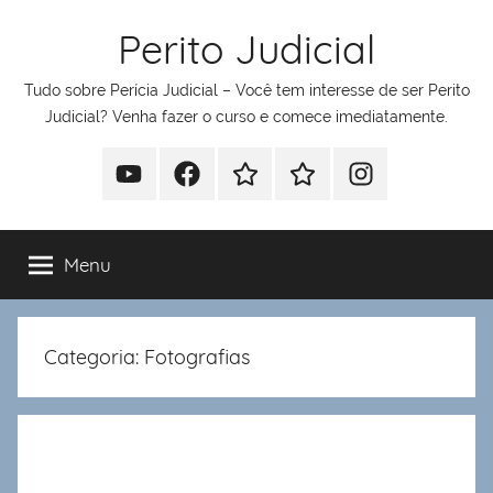
Pular
Perito Judicial
para
o
Tudo sobre Perícia Judicial – Você tem interesse de ser Perito
conteúdo
Judicial? Venha fazer o curso e comece imediatamente.
Youtube
Facebook
Whatsapp
Telegram
Instagram
Menu
Categoria:
Fotografias