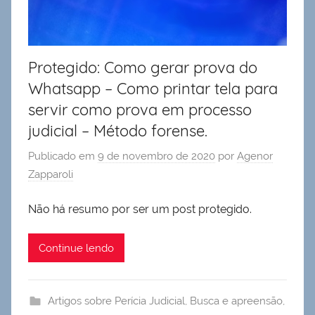
Protegido: Como gerar prova do
Whatsapp – Como printar tela para
servir como prova em processo
judicial – Método forense.
Publicado em
9 de novembro de 2020
por
Agenor
Zapparoli
Não há resumo por ser um post protegido.
Continue lendo
Artigos sobre Perícia Judicial
,
Busca e apreensão
,