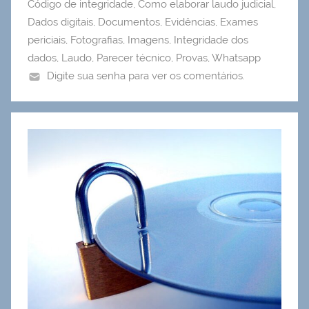
Código de integridade
,
Como elaborar laudo judicial
,
Dados digitais
,
Documentos
,
Evidências
,
Exames
periciais
,
Fotografias
,
Imagens
,
Integridade dos
dados
,
Laudo
,
Parecer técnico
,
Provas
,
Whatsapp
Digite sua senha para ver os comentários.