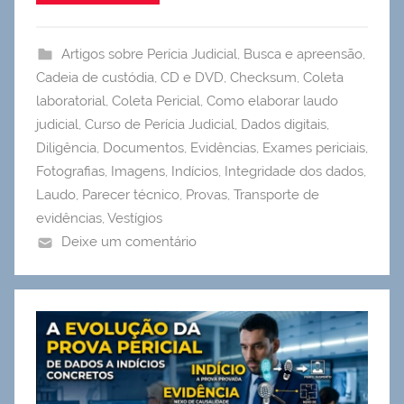
Artigos sobre Perícia Judicial
,
Busca e apreensão
,
Cadeia de custódia
,
CD e DVD
,
Checksum
,
Coleta
laboratorial
,
Coleta Pericial
,
Como elaborar laudo
judicial
,
Curso de Perícia Judicial
,
Dados digitais
,
Diligência
,
Documentos
,
Evidências
,
Exames periciais
,
Fotografias
,
Imagens
,
Indícios
,
Integridade dos dados
,
Laudo
,
Parecer técnico
,
Provas
,
Transporte de
evidências
,
Vestígios
Deixe um comentário