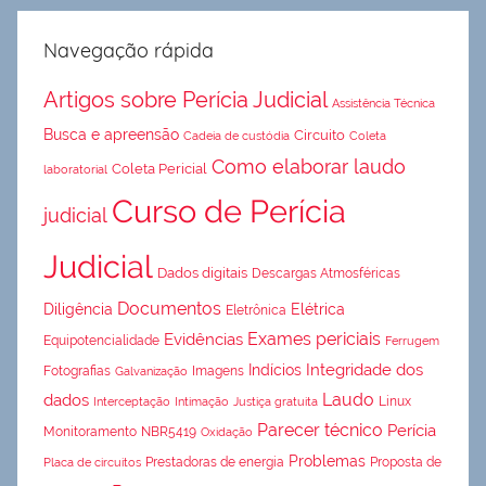
Navegação rápida
Artigos sobre Perícia Judicial
Assistência Técnica
Busca e apreensão
Circuito
Cadeia de custódia
Coleta
Como elaborar laudo
Coleta Pericial
laboratorial
Curso de Perícia
judicial
Judicial
Dados digitais
Descargas Atmosféricas
Documentos
Diligência
Elétrica
Eletrônica
Exames periciais
Evidências
Equipotencialidade
Ferrugem
Integridade dos
Indícios
Fotografias
Imagens
Galvanização
Laudo
dados
Linux
Interceptação
Intimação
Justiça gratuita
Parecer técnico
Perícia
Monitoramento
NBR5419
Oxidação
Problemas
Prestadoras de energia
Proposta de
Placa de circuitos