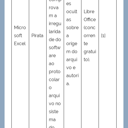
es
rova
ocult
Libre
m a
as
Office
irregu
Micro
sobre
(conc
larida
soft
Pirata
a
orren
[1]
de do
Excel
orige
te
softw
m do
gratui
are
arqui
to).
ao
vo e
proto
autori
colar
a.
o
arqui
vo no
siste
ma
do