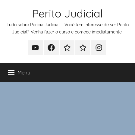
Pular
Perito Judicial
para
o
Tudo sobre Perícia Judicial – Você tem interesse de ser Perito
conteúdo
Judicial? Venha fazer o curso e comece imediatamente.
Youtube
Facebook
Whatsapp
Telegram
Instagram
Menu