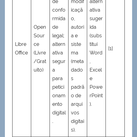
de
modif
altern
confo
icaçã
ativa
rmida
o,
suger
Open
de
autori
ida
Sour
legal;
a e
(subs
Libre
ce
altern
siste
titui
[1]
Office
(Livre
ativa
ma
Word
/Grat
segur
(meta
,
uito)
a
dado
Excel
para
s
e
petici
padrã
Powe
onam
o de
rPoint
ento
arqui
).
digital
vos
.
digitai
s).