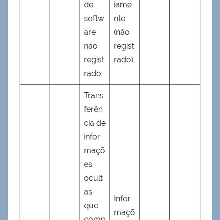
de
iame
softw
nto
are
(não
não
regist
regist
rado).
rado.
Trans
ferên
cia de
infor
maçõ
es
ocult
as
Infor
que
maçõ
comp