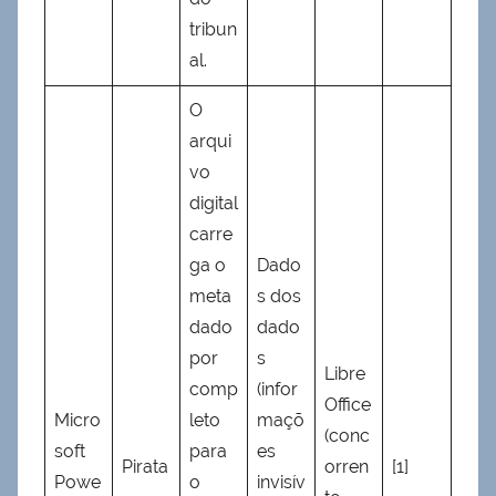
tribun
al.
O
arqui
vo
digital
carre
ga o
Dado
meta
s dos
dado
dado
por
s
Libre
comp
(infor
Office
Micro
leto
maçõ
(conc
soft
para
es
Pirata
orren
[1]
Powe
o
invisív