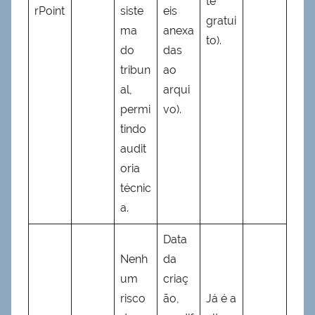
te
rPoint
siste
eis
gratui
ma
anexa
to).
do
das
tribun
ao
al,
arqui
permi
vo).
tindo
audit
oria
técnic
a.
Data
Nenh
da
um
criaç
risco
ão,
Já é a