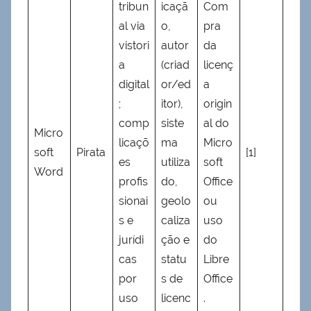
tribun
icaçã
Com
al via
o,
pra
vistori
autor
da
a
(criad
licenç
digital
or/ed
a
;
itor),
origin
comp
siste
al do
Micro
licaçõ
ma
Micro
soft
Pirata
[1]
es
utiliza
soft
Word
profis
do,
Office
sionai
geolo
ou
s e
caliza
uso
jurídi
ção e
do
cas
statu
Libre
por
s de
Office
uso
licenc
.