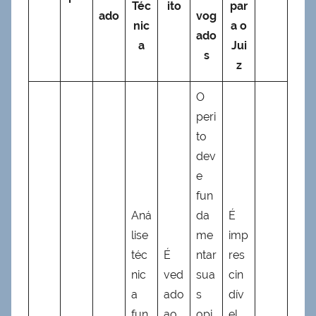
Téc
ito
par
ado
vog
nic
a o
ado
a
Jui
s
z
O
peri
to
dev
e
fun
Aná
da
É
lise
me
imp
téc
É
ntar
res
nic
ved
sua
cin
a
ado
s
dív
fun
ao
opi
el