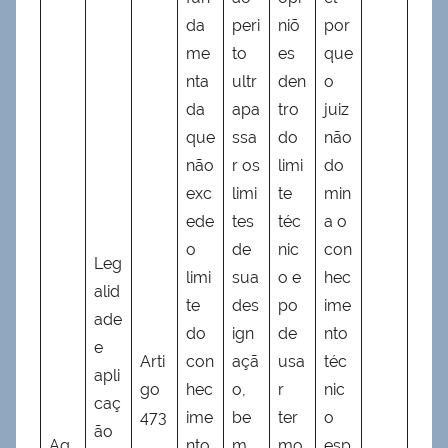
da
peri
niõ
por
me
to
es
que
nta
ultr
den
o
da
apa
tro
juiz
que
ssa
do
não
não
r os
limi
do
exc
limi
te
min
ede
tes
téc
a o
o
de
nic
con
Leg
limi
sua
o e
hec
alid
te
des
po
ime
ade
do
ign
de
nto
e
Arti
con
açã
usa
téc
apli
go
hec
o,
r
nic
caç
473
ime
be
ter
o
ão
Ag
,
nto
m
mo
esp