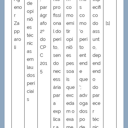
de
eno
par
pro
co
s
ecífi
opi
r
ágr
fissi
mo
co
co
niõ
Za
afo
ona
emi
mo
do
[1]
es
pp
2º
l do
tir
‘o
ass
téc
aro
do
peri
opi
peri
unt
nic
li
CP
to,
niõ
to
o,
as
C
sen
es
ent
dep
em
201
do
pes
end
end
lau
5
nec
soa
e
end
dos
ess
is
que
o
peri
ária
que
’;
do
ciai
par
exc
adv
par
s
a
eda
oga
ece
exp
m o
dos
r
lica
exa
po
téc
r a
me
de
nic