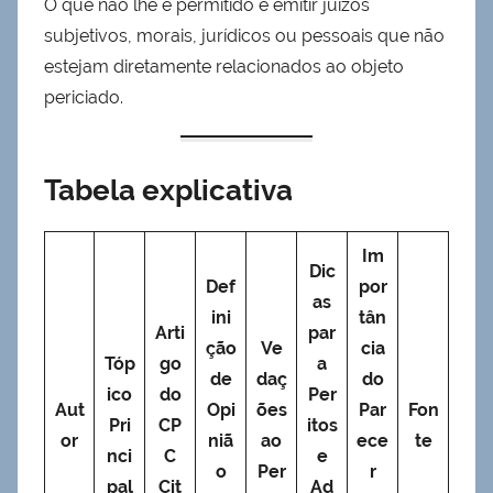
O que não lhe é permitido é emitir juízos
subjetivos, morais, jurídicos ou pessoais que não
estejam diretamente relacionados ao objeto
periciado.
Tabela explicativa
Im
Dic
Def
por
as
ini
tân
Arti
par
ção
Ve
cia
Tóp
go
a
de
daç
do
ico
do
Per
Aut
Opi
ões
Par
Fon
Pri
CP
itos
or
niã
ao
ece
te
nci
C
e
o
Per
r
pal
Cit
Ad