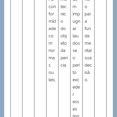
con
téc
m
o
for
nic
imp
par
mid
o
ugn
a
ade
do
ar
fun
co
obj
lau
da
m
eto
dos
me
nor
da
se
ntar
ma
perí
o
sua
s
cia.
peri
dec
ou
to
isã
leis.
exc
o.
ede
r
ess
es
limi