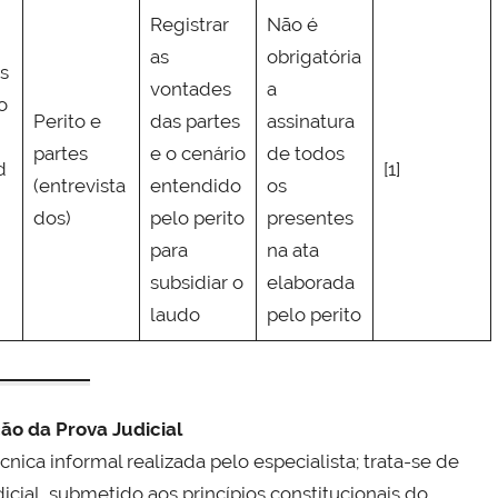
Registrar
Não é
as
obrigatória
s
vontades
a
o
Perito e
das partes
assinatura
partes
e o cenário
de todos
d
[1]
(entrevista
entendido
os
dos)
pelo perito
presentes
para
na ata
subsidiar o
elaborada
laudo
pelo perito
o da Prova Judicial
nica informal realizada pelo especialista; trata-se de
icial, submetido aos princípios constitucionais do