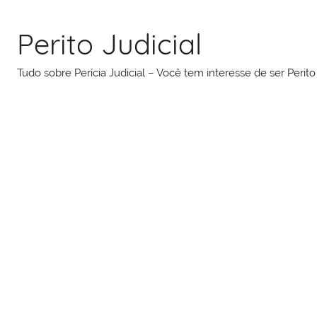
Pular
para
Perito Judicial
o
conteúdo
Tudo sobre Perícia Judicial – Você tem interesse de ser Peri