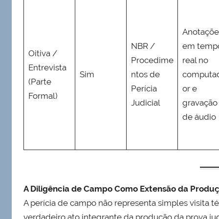
Anotaçõe
NBR /
em temp
Oitiva /
Procedime
real no
Entrevista
Sim
ntos de
computa
(Parte
Perícia
or e
Formal)
Judicial
gravação
de áudio
A Diligência de Campo Como Extensão da Produçã
A perícia de campo não representa simples visita téc
verdadeiro ato integrante da produção da prova jud