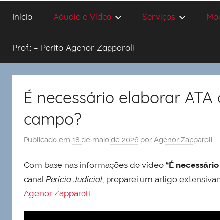
Início
Aáudio e Vídeo
Serviços
Mo
Prof.: – Perito Agenor Zapparoli
É necessário elaborar ATA d
campo?
Publicado em
18 de maio de 2026
por
Agenor Zapparoli
Com base nas informações do vídeo
“É necessário
canal
Perícia Judicial
, preparei um artigo extensiva
Agenor Zapparoli
.