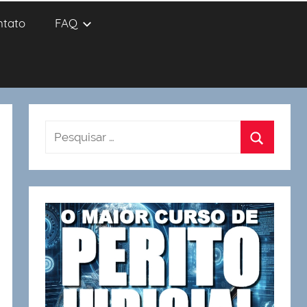
ntato
FAQ