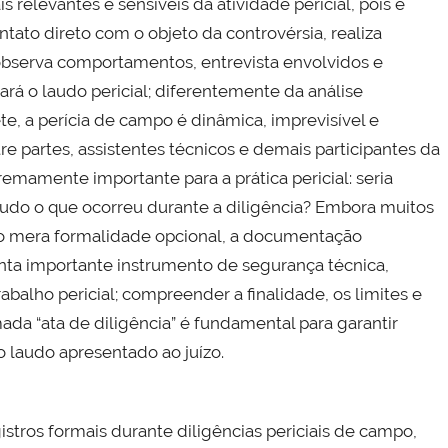
 relevantes e sensíveis da atividade pericial, pois é
tato direto com o objeto da controvérsia, realiza
 observa comportamentos, entrevista envolvidos e
ará o laudo pericial; diferentemente da análise
, a perícia de campo é dinâmica, imprevisível e
 partes, assistentes técnicos e demais participantes da
remamente importante para a prática pericial: seria
 tudo o que ocorreu durante a diligência? Embora muitos
mo mera formalidade opcional, a documentação
nta importante instrumento de segurança técnica,
balho pericial; compreender a finalidade, os limites e
ada “ata de diligência” é fundamental para garantir
 laudo apresentado ao juízo.
istros formais durante diligências periciais de campo,