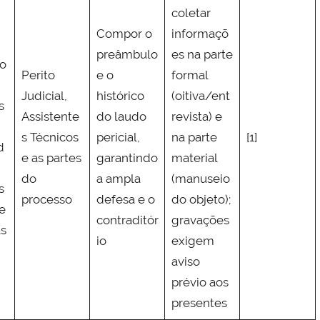
coletar
Compor o
informaçõ
preâmbulo
es na parte
ão
Perito
e o
formal
Judicial,
histórico
(oitiva/ent
s
Assistente
do laudo
revista) e
s Técnicos
pericial,
na parte
[1]
d
e as partes
garantindo
material
do
a ampla
(manuseio
s
processo
defesa e o
do objeto);
e
contraditór
gravações
as
io
exigem
aviso
prévio aos
presentes