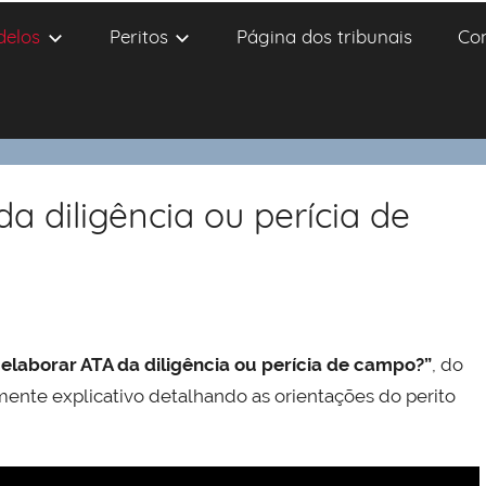
delos
Peritos
Página dos tribunais
Co
a diligência ou perícia de
 elaborar ATA da diligência ou perícia de campo?”
, do
mente explicativo detalhando as orientações do perito