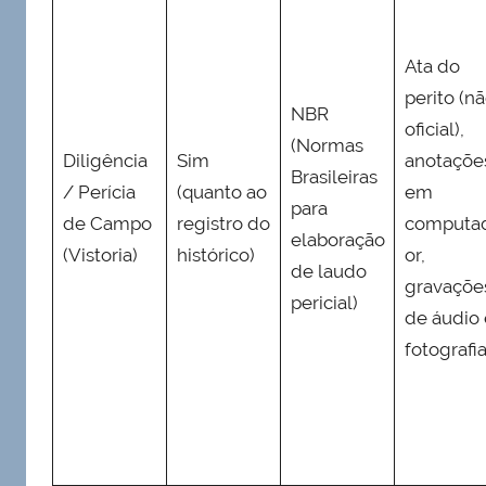
Ata do
perito (n
NBR
oficial),
(Normas
Diligência
Sim
anotaçõe
Brasileiras
/ Perícia
(quanto ao
em
para
de Campo
registro do
computa
elaboração
(Vistoria)
histórico)
or,
de laudo
gravaçõe
pericial)
de áudio 
fotografi