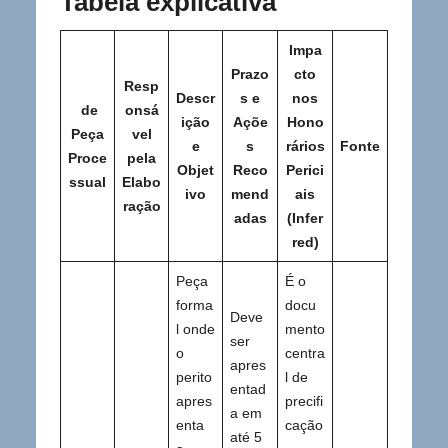
Tabela explicativa
Impa
Prazo
cto
Resp
Descr
s e
nos
de
onsá
ição
Açõe
Hono
Peça
vel
e
s
rários
Fonte
Proce
pela
Objet
Reco
Perici
ssual
Elabo
ivo
mend
ais
ração
adas
(Infer
red)
Peça
É o
forma
docu
Deve
l onde
mento
ser
o
centra
apres
perito
l de
entad
apres
precifi
a em
enta
cação
até 5