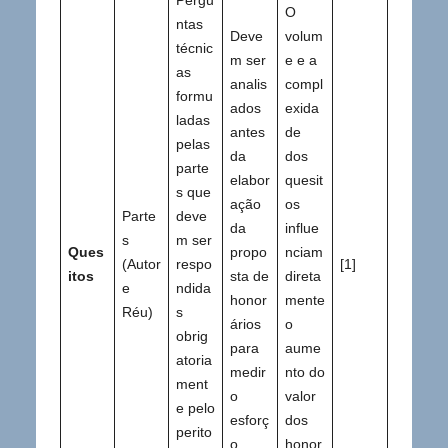
O
ntas
Deve
volum
técnic
m ser
e e a
as
analis
compl
formu
ados
exida
ladas
antes
de
pelas
da
dos
parte
elabor
quesit
s que
ação
os
Parte
deve
da
influe
s
m ser
Ques
propo
nciam
(Autor
respo
[1]
itos
sta de
direta
e
ndida
honor
mente
Réu)
s
ários
o
obrig
para
aume
atoria
medir
nto do
ment
o
valor
e pelo
esforç
dos
perito
o
honor