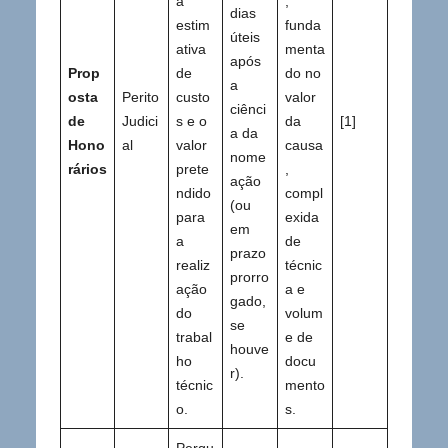
a
,
dias
estim
funda
úteis
ativa
menta
após
Prop
de
do no
a
osta
Perito
custo
valor
ciênci
de
Judici
s e o
da
[1]
a da
Hono
al
valor
causa
nome
rários
prete
,
ação
ndido
compl
(ou
para
exida
em
a
de
prazo
realiz
técnic
prorro
ação
a e
gado,
do
volum
se
trabal
e de
houve
ho
docu
r).
técnic
mento
o.
s.
Pergu