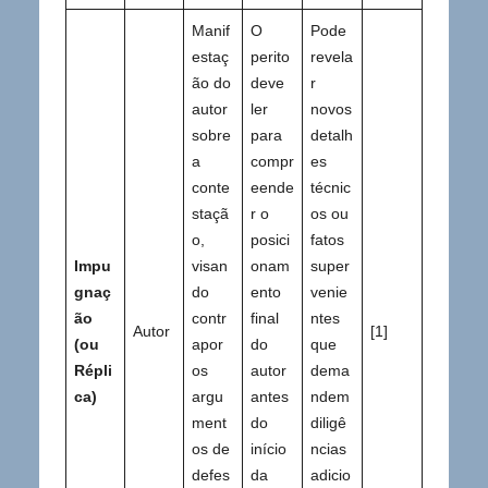
Manif
O
Pode
estaç
perito
revela
ão do
deve
r
autor
ler
novos
sobre
para
detalh
a
compr
es
conte
eende
técnic
staçã
r o
os ou
o,
posici
fatos
Impu
visan
onam
super
gnaç
do
ento
venie
ão
contr
final
ntes
Autor
[1]
(ou
apor
do
que
Répli
os
autor
dema
ca)
argu
antes
ndem
ment
do
diligê
os de
início
ncias
defes
da
adicio