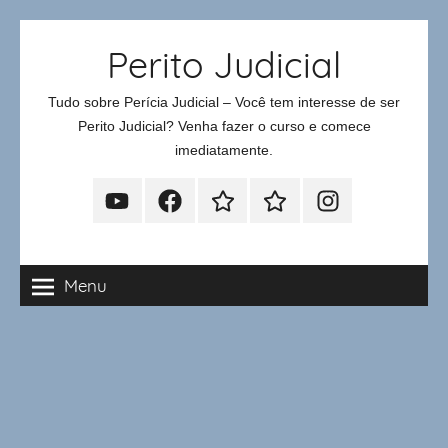
Pular
Perito Judicial
para
o
Tudo sobre Perícia Judicial – Você tem interesse de ser
conteúdo
Perito Judicial? Venha fazer o curso e comece
imediatamente.
Youtube
Facebook
Whatsapp
Telegram
Instagram
Menu