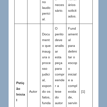
no
neces
ários
laudo
sário.
solicit
perici
ados.
al.
O
Fund
Docu
perito
ament
ment
deve
al
o que
analis
para
inaug
ar
delimi
ura o
esta
tar o
proce
peça
escop
sso
para
o
judici
compr
inicial
al,
eende
e a
Petiç
expon
r a
compl
ão
Autor
do os
tese
exida
[1]
Inicia
fatos,
do
de,
l
funda
autor
servin