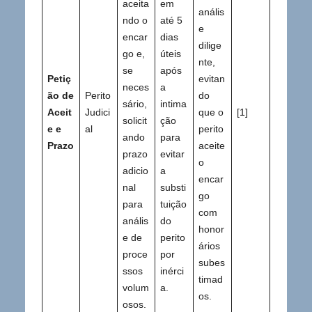
aceita
em
anális
ndo o
até 5
e
encar
dias
dilige
go e,
úteis
nte,
se
após
Petiç
evitan
neces
a
ão de
Perito
do
sário,
intima
Aceit
Judici
que o
[1]
solicit
ção
e e
al
perito
ando
para
Prazo
aceite
prazo
evitar
o
adicio
a
encar
nal
substi
go
para
tuição
com
anális
do
honor
e de
perito
ários
proce
por
subes
ssos
inérci
timad
volum
a.
os.
osos.