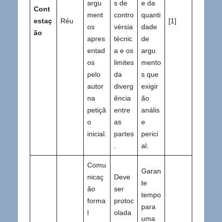
argu
s de
e da
Cont
ment
contro
quanti
estaç
Réu
[1]
os
vérsia
dade
ão
apres
técnic
de
entad
a e os
argu
os
limites
mento
pelo
da
s que
autor
diverg
exigir
na
ência
ão
petiçã
entre
anális
o
as
e
inicial.
partes
perici
.
al.
Comu
Garan
nicaç
Deve
te
ão
ser
tempo
forma
protoc
para
l
olada
uma