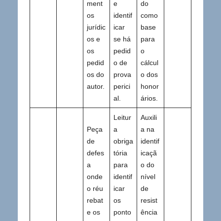
ment
e
do
os
identif
como
jurídic
icar
base
os e
se há
para
os
pedid
o
pedid
o de
cálcul
os do
prova
o dos
autor.
perici
honor
al.
ários.
Leitur
Auxili
Peça
a
a na
de
obriga
identif
defes
tória
icaçã
a
para
o do
onde
identif
nível
o réu
icar
de
rebat
os
resist
e os
ponto
ência