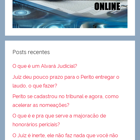
Posts recentes
O que é um Alvará Judicial?
Juiz deu pouco prazo para o Perito entregar o
laudo, o que fazer?
Perito se cadastrou no tribunal e agora, como
acelerar as nomeações?
O que é e pra que serve a majoracão de
honorários periciais?
O Juiz é inerte, ele não faz nada que você não