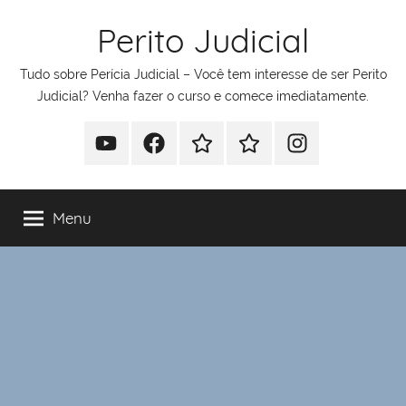
Pular
Perito Judicial
para
o
Tudo sobre Perícia Judicial – Você tem interesse de ser Perito
conteúdo
Judicial? Venha fazer o curso e comece imediatamente.
Youtube
Facebook
Whatsapp
Telegram
Instagram
Menu