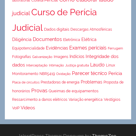
Coleta Pericial
laboratorial
Curso de Perícia
judicial
Judicial
Dados digitais
Descargas Atmosféricas
Documentos
Diligência
Elétrica
Eletrônica
Exames periciais
Evidências
Equipotencialidade
Ferrugem
Integridade dos
Indícios
Fotografias
Imagens
Galvanização
Laudo
dados
Linux
Interceptação
Intimação
Justiça gratuita
Parecer técnico
Perícia
Monitoramento
NBR5419
Oxidação
Problemas
Prestadoras de energia
Proposta de
Placa de circuitos
Provas
Queimas de equipamentos
honorários
Vestígios
Ressarcimento a danos elétricos
Variação energética
Vídeos
VoIP
WordPress Theme: Donovan by
ThemeZee
.