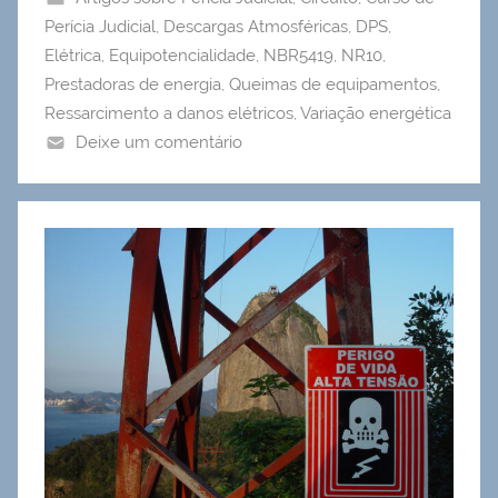
Perícia Judicial
,
Descargas Atmosféricas
,
DPS
,
Elétrica
,
Equipotencialidade
,
NBR5419
,
NR10
,
Prestadoras de energia
,
Queimas de equipamentos
,
Ressarcimento a danos elétricos
,
Variação energética
Deixe um comentário