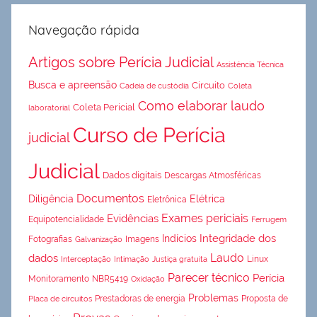
Navegação rápida
Artigos sobre Perícia Judicial
Assistência Técnica
Busca e apreensão
Circuito
Cadeia de custódia
Coleta
Como elaborar laudo
Coleta Pericial
laboratorial
Curso de Perícia
judicial
Judicial
Dados digitais
Descargas Atmosféricas
Documentos
Diligência
Elétrica
Eletrônica
Exames periciais
Evidências
Equipotencialidade
Ferrugem
Integridade dos
Indícios
Fotografias
Imagens
Galvanização
Laudo
dados
Linux
Interceptação
Intimação
Justiça gratuita
Parecer técnico
Perícia
Monitoramento
NBR5419
Oxidação
Problemas
Prestadoras de energia
Proposta de
Placa de circuitos