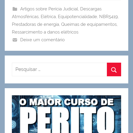
Artigos sobre Perícia Judicial
,
Descargas
Atmosféricas
,
Elétrica
,
Equipotencialidade
,
NBR5419
,
Prestadoras de energia
,
Queimas de equipamentos
,
Ressarcimento a danos elétricos
Deixe um comentário