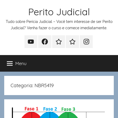
Pular
Perito Judicial
para
o
Tudo sobre Perícia Judicial – Você tem interesse de ser Perito
conteúdo
Judicial? Venha fazer o curso e comece imediatamente.
Youtube
Facebook
Whatsapp
Telegram
Instagram
Menu
Categoria:
NBR5419