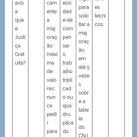
avis
cam
essi
para
es
a
ente
dad
solic
técni
que
a
e de
itar a
cos.
é
maj
com
maj
Justi
oraç
pen
oraç
ça
ão
sar
ão
Grat
máxi
o
em
uita?
ma
trab
até 5
de
alho
veze
valo
tripli
s
res;
cad
sobr
nun
o ou
e a
ca
qua
tabe
pedi
dru
la
r
plica
do
para
do
CNJ