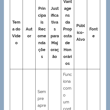
Vant
Prin
Just
age
cipa
ifica
ns
Tem
is
tiva
da
Públ
a do
Aut
Rec
s
Prop
Font
ico-
Víde
or
ome
para
osta
e
Alvo
o
nda
Maj
de
çõe
oraç
Hon
s
ão
orári
os
Func
iona
com
Sem
o
pre
um
apre
cont