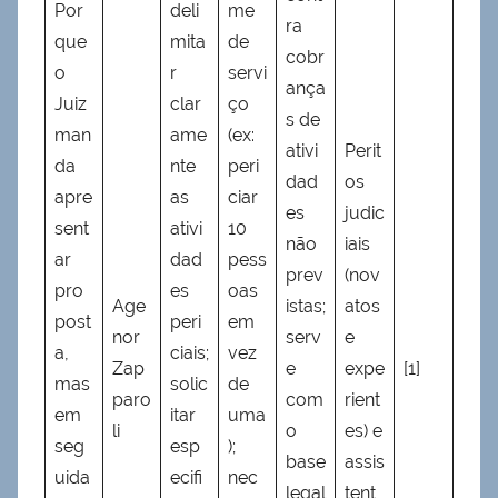
Por
deli
me
ra
que
mita
de
cobr
o
r
servi
ança
Juiz
clar
ço
s de
man
ame
(ex:
ativi
Perit
da
nte
peri
dad
os
apre
as
ciar
es
judic
sent
ativi
10
não
iais
ar
dad
pess
prev
(nov
pro
es
oas
Age
istas;
atos
post
peri
em
nor
serv
e
a,
ciais;
vez
Zap
e
expe
[1]
mas
solic
de
paro
com
rient
em
itar
uma
li
o
es) e
seg
esp
);
base
assis
uida
ecifi
nec
legal
tent