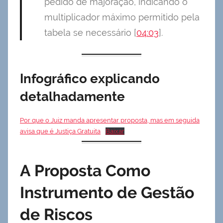
pedido de majoração, indicando o
multiplicador máximo permitido pela
tabela se necessário [
04:03
].
Infográfico explicando
detalhadamente
Por que o Juiz manda apresentar proposta, mas em seguida
avisa que é Justiça Gratuita
Baixar
A Proposta Como
Instrumento de Gestão
de Riscos