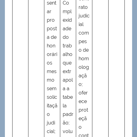
sent
Co
rato
ar
mpl
judic
pro
exid
ial
post
ade
com
a de
do
pes
hon
trab
o de
orári
alho
hom
os
que
olog
mes
extr
açã
mo
apol
o;
sem
a a
ofer
solic
tabe
ece
itaçã
la
prot
o
padr
eçã
judi
ão;
o
cial;
volu
cont