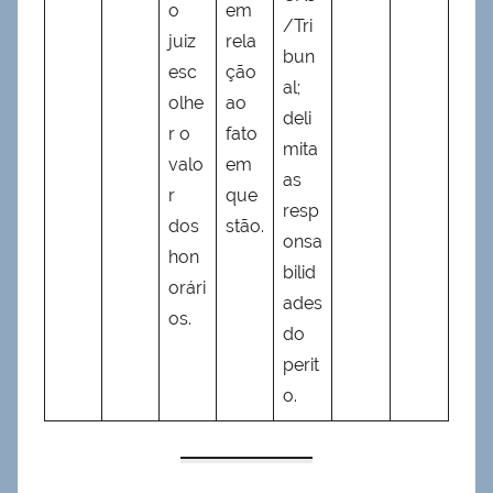
o
em
/Tri
juiz
rela
bun
esc
ção
al;
olhe
ao
deli
r o
fato
mita
valo
em
as
r
que
resp
dos
stão.
onsa
hon
bilid
orári
ades
os.
do
perit
o.