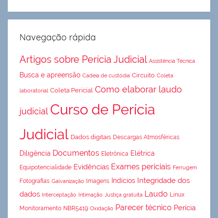
Navegação rápida
Artigos sobre Perícia Judicial
Assistência Técnica
Busca e apreensão
Circuito
Cadeia de custódia
Coleta
Como elaborar laudo
Coleta Pericial
laboratorial
Curso de Perícia
judicial
Judicial
Dados digitais
Descargas Atmosféricas
Documentos
Diligência
Elétrica
Eletrônica
Exames periciais
Evidências
Equipotencialidade
Ferrugem
Integridade dos
Indícios
Fotografias
Imagens
Galvanização
Laudo
dados
Linux
Interceptação
Intimação
Justiça gratuita
Parecer técnico
Perícia
Monitoramento
NBR5419
Oxidação