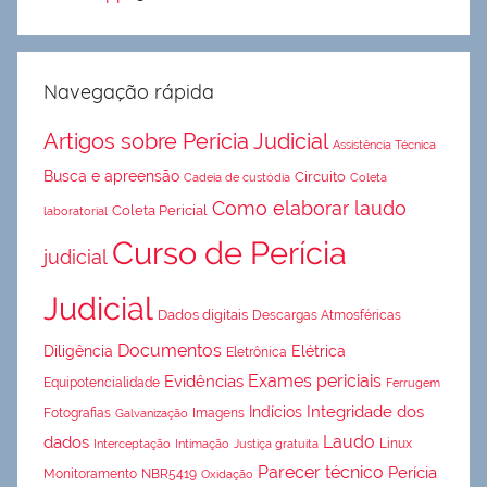
Navegação rápida
Artigos sobre Perícia Judicial
Assistência Técnica
Busca e apreensão
Circuito
Cadeia de custódia
Coleta
Como elaborar laudo
Coleta Pericial
laboratorial
Curso de Perícia
judicial
Judicial
Dados digitais
Descargas Atmosféricas
Documentos
Diligência
Elétrica
Eletrônica
Exames periciais
Evidências
Equipotencialidade
Ferrugem
Integridade dos
Indícios
Fotografias
Imagens
Galvanização
Laudo
dados
Linux
Interceptação
Intimação
Justiça gratuita
Parecer técnico
Perícia
Monitoramento
NBR5419
Oxidação