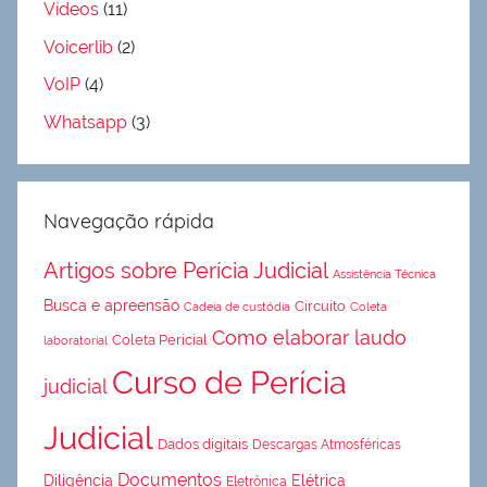
Vídeos
(11)
Voicerlib
(2)
VoIP
(4)
Whatsapp
(3)
Navegação rápida
Artigos sobre Perícia Judicial
Assistência Técnica
Busca e apreensão
Circuito
Cadeia de custódia
Coleta
Como elaborar laudo
Coleta Pericial
laboratorial
Curso de Perícia
judicial
Judicial
Dados digitais
Descargas Atmosféricas
Documentos
Diligência
Elétrica
Eletrônica