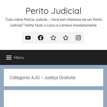
Pular
Perito Judicial
para
o
Tudo sobre Perícia Judicial – Você tem interesse de ser Perito
conteúdo
Judicial? Venha fazer o curso e comece imediatamente.
Youtube
Facebook
Whatsapp
Telegram
Instagram
Menu
Categoria:
AJG – Justiça Gratuita