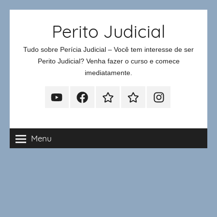
Pular
Perito Judicial
para
o
Tudo sobre Perícia Judicial – Você tem interesse de ser
conteúdo
Perito Judicial? Venha fazer o curso e comece
imediatamente.
Youtube
Facebook
Whatsapp
Telegram
Instagram
Menu