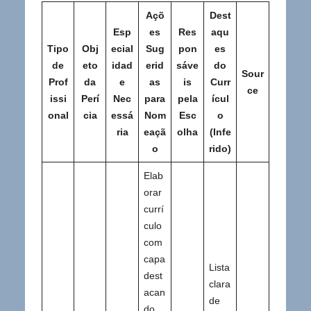
Açõ
Dest
Esp
es
Res
aqu
Tipo
Obj
ecial
Sug
pon
es
de
eto
idad
erid
sáve
do
Sour
Prof
da
e
as
is
Curr
ce
issi
Perí
Nec
para
pela
ícul
onal
cia
essá
Nom
Esc
o
ria
eaçã
olha
(Infe
o
rido)
Elab
orar
currí
culo
com
capa
Lista
dest
clara
acan
de
do