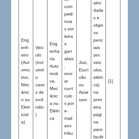
ativi
com
dade
petê
s e
ncia
objet
s em
os
letra
Eng
peric
Eng
s
enh
Veíc
iais
enha
garr
eiro
ulo
(ex:
ria
afais
(Aut
(incl
Juiz,
veíc
Auto
;
omo
uind
Escri
ulos,
moti
envi
tivo,
o
vão
elétri
va,
ar
[1]
Mec
caso
ou
ca)
Mec
currí
ânic
s de
Asse
na
ânic
culo
o ou
incê
ssor
prim
a ou
s por
Eletr
ndio
eira
Elétri
e-
icist
)
pági
ca
mail
a)
na
aos
para
tribu
facilit