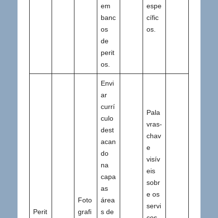
em
espe
banc
cífic
os
os.
de
perit
os.
Envi
ar
currí
Pala
culo
vras-
dest
chav
acan
e
do
visív
na
eis
capa
sobr
as
e os
Foto
área
servi
Perit
grafi
s de
ços