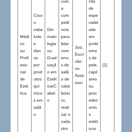
culo
cita
a
de
Cour
com
espe
o
petê
cialid
cabe
Der
ncia
ade
Médi
ludo
mato
para
em
co
e
logia
lidar
probl
Juiz,
ou
dan
ou
com
ema
Escri
Profi
os
Grad
erro
s de
vão
ssio
por
uaçã
s de
pele,
[1]
ou
nal
prod
o em
salã
capil
Asse
de
utos
Estét
o de
ares
ssor
Esté
quí
ica/C
cabe
ou
tica
mico
abel
leirei
proc
s em
o
ro;
edim
salã
reali
ento
o
zar o
s
cada
estét
stro
icos