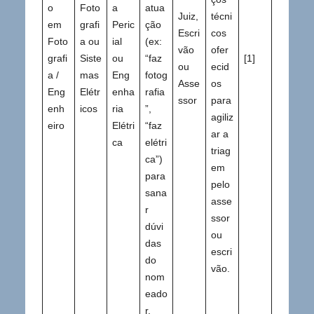
o
Foto
a
atua
Juiz,
técni
em
grafi
Peric
ção
Escri
cos
Foto
a ou
ial
(ex:
vão
ofer
grafi
Siste
ou
“faz
[1]
ou
ecid
a /
mas
Eng
fotog
Asse
os
Eng
Elétr
enha
rafia
ssor
para
enh
icos
ria
”,
agiliz
eiro
Elétri
“faz
ar a
ca
elétri
triag
ca”)
em
para
pelo
sana
asse
r
ssor
dúvi
ou
das
escri
do
vão.
nom
eado
r.