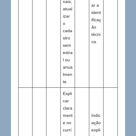
nais;
ar a
atual
ident
izar
ificaç
o
ão
cada
técni
stro
ca.
sem
estra
l ou
anua
lmen
te.
Expli
car
clara
ment
Indic
e no
ação
currí
explí