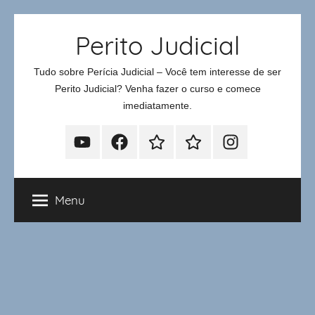
Pular
Perito Judicial
para
o
Tudo sobre Perícia Judicial – Você tem interesse de ser
conteúdo
Perito Judicial? Venha fazer o curso e comece
imediatamente.
Youtube
Facebook
Whatsapp
Telegram
Instagram
Menu