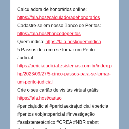
Calculadora de honorários online:
https://fala.host/calculadoradehonorarios
Cadastre-se em nosso Banco de Peritos:
https://fala.host/bancodeperitos
Quem indica:
https://fala.host/quemindica
5 Passos de como se tornar um Perito
Judicial:
https://periciajudicial.zsistemas.com.br/index.p
hp/2023/09/27/5-cinco-passos-para-se-tornar-
um-perito-judicial
Crie o seu cartão de visitas virtual grátis:
https://fala.host/cartao
#periciajudicial #periciaextrajudicial #pericia
#peritos #objetopericial #investigação
#assistentetécnico #CREA #NBR #abnt