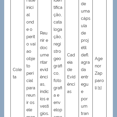
Fase
Iden
de
inici
tifica
uma
al
ção,
cáps
ond
cata
ula
e o
loga
Reu
de
perit
ção,
nir e
proj
o vai
regi
doc
étil
ao
stro
ume
Cad
defl
obje
geo
Age
ntar
eia
agra
to
gráfi
nor
Cole
evid
de
da
peri
co,
Zap
ta
ênci
Evid
entr
cial
foto
paro
as,
ênci
egu
para
grafi
li [1]
indíc
as
e
reun
a e
ios e
por
ir os
env
vestí
um
ele
elop
gios.
tran