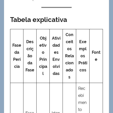
Tabela explicativa
Con
Obj
Ativi
Des
ceit
Exe
Fase
etiv
dad
criç
os
mpl
da
o
es
Font
ão
Rela
os
Perí
Prin
Env
e
da
cion
Práti
cia
cipa
olvi
Fase
ado
cos
l
das
s
Rec
ebi
men
to