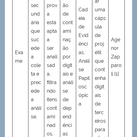
ar
sec
prov
ão
Cad
uma
und
a
de
eia
cáps
ária
está
cont
de
ula
que
apta
ami
Evid
de
suc
a
naç
Age
ênci
proj
ede
ser
ão
nor
Exa
as,
étil
a
anali
por
Zap
me
Análi
que
cole
sad
digit
paro
se
cont
ta e
a,
ais e
li [1]
Papil
enha
prec
filtra
análi
osc
digit
ede
ndo
se
ópic
ais
a
itens
de
a
de
análi
cont
dep
terc
se.
ami
end
eiros
nad
ênci
para
os.
as