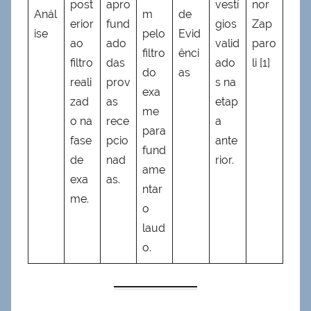
post
apro
vestí
nor
Anál
m
de
erior
fund
gios
Zap
ise
pelo
Evid
ao
ado
valid
paro
filtro
ênci
filtro
das
ado
li [1]
do
as
reali
prov
s na
exa
zad
as
etap
me
o na
rece
a
para
fase
pcio
ante
fund
de
nad
rior.
ame
exa
as.
ntar
me.
o
laud
o.