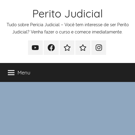
Pular
Perito Judicial
para
o
Tudo sobre Perícia Judicial – Você tem interesse de ser Perito
conteúdo
Judicial? Venha fazer o curso e comece imediatamente.
Youtube
Facebook
Whatsapp
Telegram
Instagram
Menu