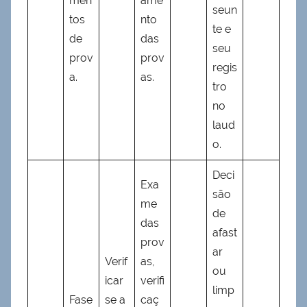
men
ame
seun
tos
nto
te e
de
das
seu
prov
prov
regis
a.
as.
tro
no
laud
o.
Deci
Exa
são
me
de
das
afast
prov
ar
Verif
as,
ou
icar
verifi
limp
Fase
se a
caç