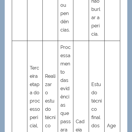
não
ou
burl
pen
ar a
dên
perí
cias.
cia.
Proc
essa
men
Terc
to
eira
Reali
das
etap
zar
Estu
evid
a do
o
do
ênci
proc
estu
técni
as
esso
do
co
que
peri
técni
final
pass
Cad
cial,
co
dos
Age
ara
eia