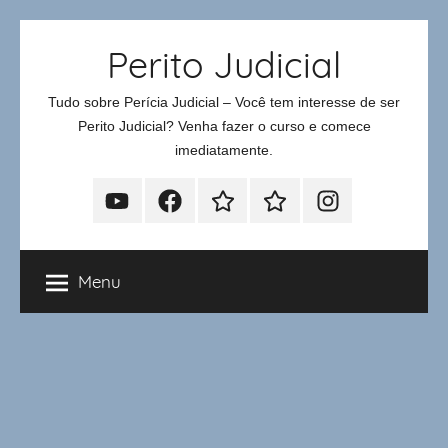
Pular
Perito Judicial
para
o
Tudo sobre Perícia Judicial – Você tem interesse de ser
conteúdo
Perito Judicial? Venha fazer o curso e comece
imediatamente.
Youtube
Facebook
Whatsapp
Telegram
Instagram
Menu