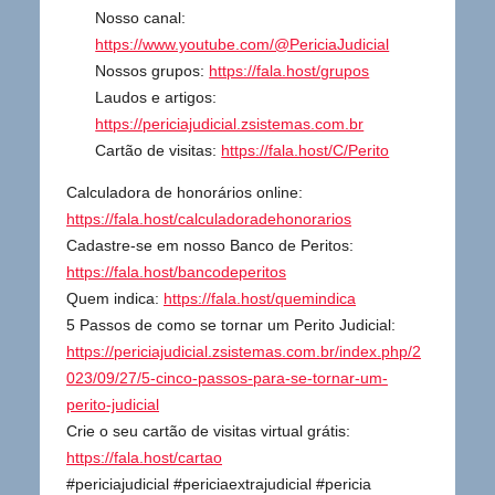
Nosso canal:
https://www.youtube.com/@PericiaJudicial
Nossos grupos:
https://fala.host/grupos
Laudos e artigos:
https://periciajudicial.zsistemas.com.br
Cartão de visitas:
https://fala.host/C/Perito
Calculadora de honorários online:
https://fala.host/calculadoradehonorarios
Cadastre-se em nosso Banco de Peritos:
https://fala.host/bancodeperitos
Quem indica:
https://fala.host/quemindica
5 Passos de como se tornar um Perito Judicial:
https://periciajudicial.zsistemas.com.br/index.php/2
023/09/27/5-cinco-passos-para-se-tornar-um-
perito-judicial
Crie o seu cartão de visitas virtual grátis:
https://fala.host/cartao
#periciajudicial #periciaextrajudicial #pericia