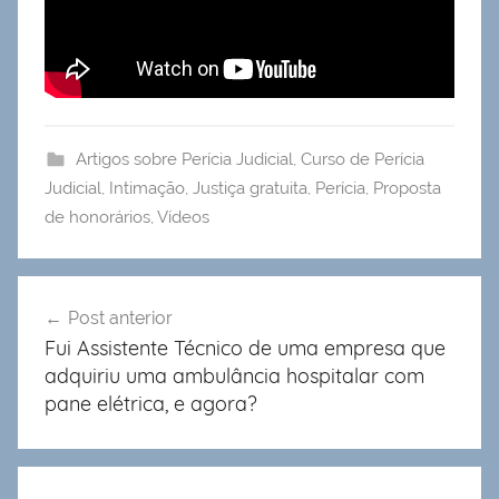
Artigos sobre Perícia Judicial
,
Curso de Perícia
Judicial
,
Intimação
,
Justiça gratuita
,
Perícia
,
Proposta
de honorários
,
Vídeos
Navegação
Post anterior
de
Fui Assistente Técnico de uma empresa que
Post
adquiriu uma ambulância hospitalar com
pane elétrica, e agora?