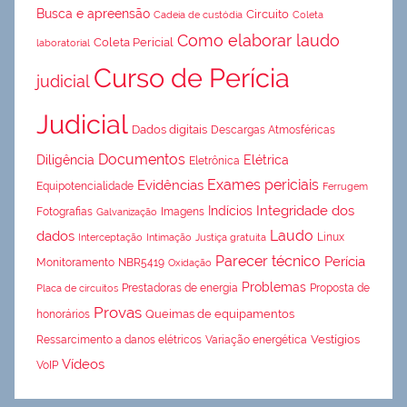
Busca e apreensão
Circuito
Cadeia de custódia
Coleta
Como elaborar laudo
Coleta Pericial
laboratorial
Curso de Perícia
judicial
Judicial
Dados digitais
Descargas Atmosféricas
Documentos
Diligência
Elétrica
Eletrônica
Exames periciais
Evidências
Equipotencialidade
Ferrugem
Integridade dos
Indícios
Fotografias
Imagens
Galvanização
Laudo
dados
Linux
Interceptação
Intimação
Justiça gratuita
Parecer técnico
Perícia
Monitoramento
NBR5419
Oxidação
Problemas
Prestadoras de energia
Proposta de
Placa de circuitos
Provas
Queimas de equipamentos
honorários
Vestígios
Ressarcimento a danos elétricos
Variação energética
Vídeos
VoIP