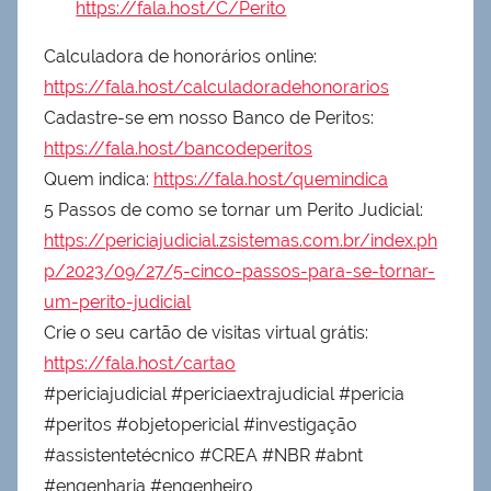
https://fala.host/C/Perito
Calculadora de honorários online:
https://fala.host/calculadoradehonorarios
Cadastre-se em nosso Banco de Peritos:
https://fala.host/bancodeperitos
Quem indica:
https://fala.host/quemindica
5 Passos de como se tornar um Perito Judicial:
https://periciajudicial.zsistemas.com.br/index.ph
p/2023/09/27/5-cinco-passos-para-se-tornar-
um-perito-judicial
Crie o seu cartão de visitas virtual grátis:
https://fala.host/cartao
#periciajudicial #periciaextrajudicial #pericia
#peritos #objetopericial #investigação
#assistentetécnico #CREA #NBR #abnt
#engenharia #engenheiro