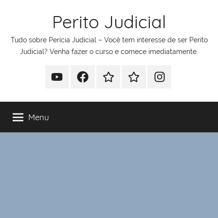
Pular
Perito Judicial
para
o
Tudo sobre Perícia Judicial – Você tem interesse de ser Perito
conteúdo
Judicial? Venha fazer o curso e comece imediatamente.
Youtube
Facebook
Whatsapp
Telegram
Instagram
Menu