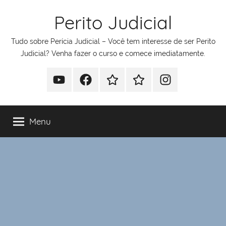
Pular
Perito Judicial
para
o
Tudo sobre Perícia Judicial – Você tem interesse de ser Perito
conteúdo
Judicial? Venha fazer o curso e comece imediatamente.
Youtube
Facebook
Whatsapp
Telegram
Instagram
Menu