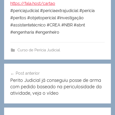
https://fala.host/cartao
#periciajudicial #periciaextrajudicial #pericia
#peritos #objetopericial #investigação
#assistentetécnico #CREA #NBR #abnt
#engenharia #engenheiro
Curso de Perícia Judicial
Navegação
Post anterior
de
Perito Judicial já conseguiu posse de arma
Post
com pedido baseado na periculosidade da
atividade, veja o vídeo