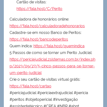
Cartão de visitas:
https://fala.host/C/Perito
Calculadora de honorários online:
https://fala.host/calculadoradehonorarios
Cadastre-se em nosso Banco de Peritos:
https://fala.host/bancodeperitos
Quem indica:
https://fala.host/quemindica
5 Passos de como se tornar um Perito Judicial:
https://periciajudicial.zsistemas.com.br/index.ph
p/2023/09/27/5-cinco-passos-para-se-tornar-
um-perito-judicial
Crie o seu cartão de visitas virtual grátis:
https://fala.host/cartao
#periciajudicial #periciaextrajudicial #pericia
#peritos #objetopericial #investigação
#assistentetécnico #CREA #NBR #abnt