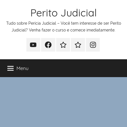
Pular
Perito Judicial
para
o
Tudo sobre Perícia Judicial – Você tem interesse de ser Perito
conteúdo
Judicial? Venha fazer o curso e comece imediatamente.
Youtube
Facebook
Whatsapp
Telegram
Instagram
Menu