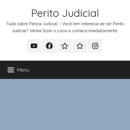
Pular
Perito Judicial
para
o
Tudo sobre Perícia Judicial – Você tem interesse de ser Perito
conteúdo
Judicial? Venha fazer o curso e comece imediatamente.
Youtube
Facebook
Whatsapp
Telegram
Instagram
Menu