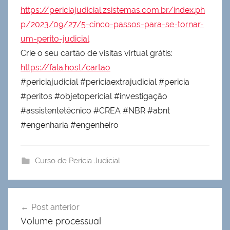
https://periciajudicial.zsistemas.com.br/index.ph
p/2023/09/27/5-cinco-passos-para-se-tornar-
um-perito-judicial
Crie o seu cartão de visitas virtual grátis:
https://fala.host/cartao
#periciajudicial #periciaextrajudicial #pericia
#peritos #objetopericial #investigação
#assistentetécnico #CREA #NBR #abnt
#engenharia #engenheiro
Curso de Perícia Judicial
Navegação
Post anterior
de
Volume processual