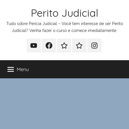
Pular
Perito Judicial
para
o
Tudo sobre Perícia Judicial – Você tem interesse de ser Perito
conteúdo
Judicial? Venha fazer o curso e comece imediatamente.
Youtube
Facebook
Whatsapp
Telegram
Instagram
Menu