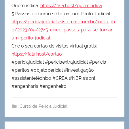
Quem indica:
https://fala.host/quemindica
5 Passos de como se tornar um Perito Judicial:
https://periciajudicial.zsistemas.com.br/index.ph
p/2023/09/27/5-cinco-passos-para-se-tornar-
um-perito-judicial
Crie o seu cartão de visitas virtual grátis:
https://fala.host/cartao
#periciajudicial #periciaextrajudicial #pericia
#peritos #objetopericial #investigação
#assistentetécnico #CREA #NBR #abnt
#engenharia #engenheiro
Curso de Perícia Judicial
Navegação