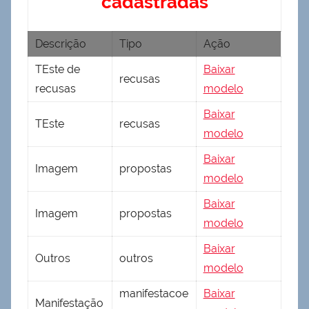
cadastradas
Descrição
Tipo
Ação
TEste de
Baixar
recusas
recusas
modelo
Baixar
TEste
recusas
modelo
Baixar
Imagem
propostas
modelo
Baixar
Imagem
propostas
modelo
Baixar
Outros
outros
modelo
manifestacoe
Baixar
Manifestação