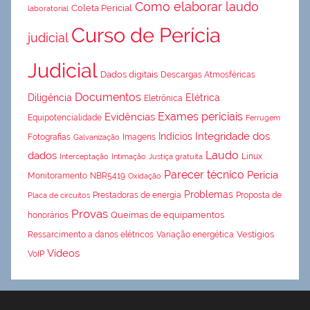
Como elaborar laudo
Coleta Pericial
laboratorial
Curso de Perícia
judicial
Judicial
Dados digitais
Descargas Atmosféricas
Documentos
Diligência
Elétrica
Eletrônica
Exames periciais
Evidências
Equipotencialidade
Ferrugem
Integridade dos
Indícios
Fotografias
Imagens
Galvanização
Laudo
dados
Linux
Interceptação
Intimação
Justiça gratuita
Parecer técnico
Perícia
Monitoramento
NBR5419
Oxidação
Problemas
Prestadoras de energia
Proposta de
Placa de circuitos
Provas
Queimas de equipamentos
honorários
Vestígios
Ressarcimento a danos elétricos
Variação energética
Vídeos
VoIP