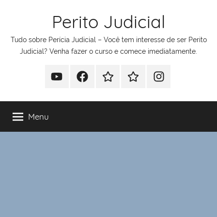
Pular
Perito Judicial
para
o
Tudo sobre Perícia Judicial – Você tem interesse de ser Perito
conteúdo
Judicial? Venha fazer o curso e comece imediatamente.
Youtube
Facebook
Whatsapp
Telegram
Instagram
Menu