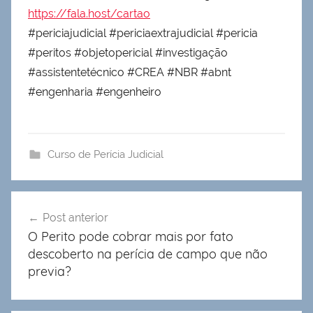
https://fala.host/cartao
#periciajudicial #periciaextrajudicial #pericia
#peritos #objetopericial #investigação
#assistentetécnico #CREA #NBR #abnt
#engenharia #engenheiro
Curso de Perícia Judicial
Navegação
Post anterior
de
O Perito pode cobrar mais por fato
Post
descoberto na perícia de campo que não
previa?