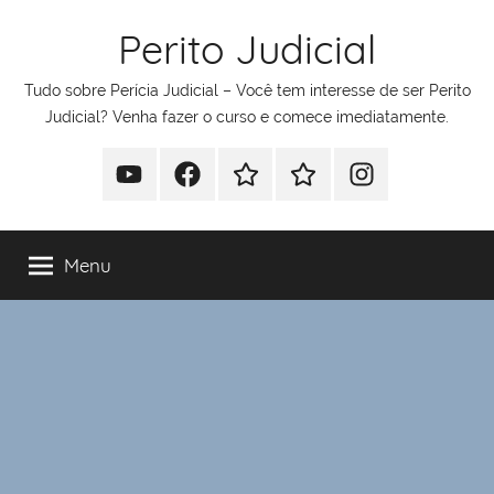
Pular
Perito Judicial
para
o
Tudo sobre Perícia Judicial – Você tem interesse de ser Perito
conteúdo
Judicial? Venha fazer o curso e comece imediatamente.
Youtube
Facebook
Whatsapp
Telegram
Instagram
Menu