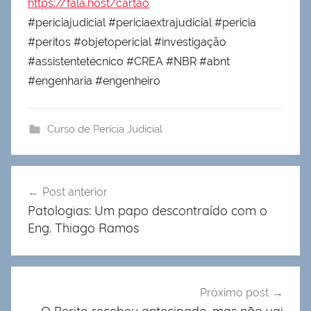
https://fala.host/cartao
#periciajudicial #periciaextrajudicial #pericia
#peritos #objetopericial #investigação
#assistentetécnico #CREA #NBR #abnt
#engenharia #engenheiro
Curso de Perícia Judicial
Navegação
Post anterior
de
Patologias: Um papo descontraído com o
Post
Eng. Thiago Ramos
Próximo post