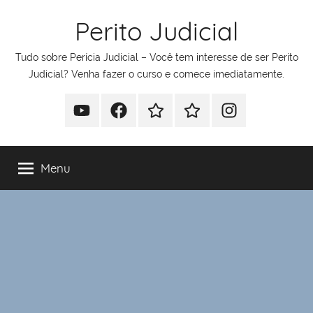
Pular
Perito Judicial
para
o
Tudo sobre Perícia Judicial – Você tem interesse de ser Perito
conteúdo
Judicial? Venha fazer o curso e comece imediatamente.
Youtube
Facebook
Whatsapp
Telegram
Instagram
Menu