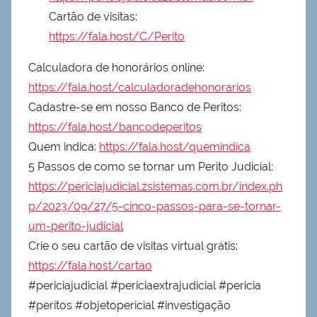
Cartão de visitas:
https://fala.host/C/Perito
Calculadora de honorários online:
https://fala.host/calculadoradehonorarios
Cadastre-se em nosso Banco de Peritos:
https://fala.host/bancodeperitos
Quem indica:
https://fala.host/quemindica
5 Passos de como se tornar um Perito Judicial:
https://periciajudicial.zsistemas.com.br/index.ph
p/2023/09/27/5-cinco-passos-para-se-tornar-
um-perito-judicial
Crie o seu cartão de visitas virtual grátis:
https://fala.host/cartao
#periciajudicial #periciaextrajudicial #pericia
#peritos #objetopericial #investigação