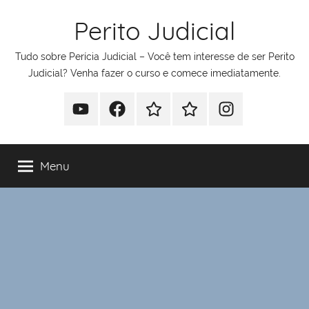
Pular
Perito Judicial
para
o
Tudo sobre Perícia Judicial – Você tem interesse de ser Perito
conteúdo
Judicial? Venha fazer o curso e comece imediatamente.
Youtube
Facebook
Whatsapp
Telegram
Instagram
Menu