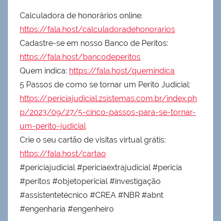
Calculadora de honorários online:
https://fala.host/calculadoradehonorarios
Cadastre-se em nosso Banco de Peritos:
https://fala.host/bancodeperitos
Quem indica:
https://fala.host/quemindica
5 Passos de como se tornar um Perito Judicial:
https://periciajudicial.zsistemas.com.br/index.ph
p/2023/09/27/5-cinco-passos-para-se-tornar-
um-perito-judicial
Crie o seu cartão de visitas virtual grátis:
https://fala.host/cartao
#periciajudicial #periciaextrajudicial #pericia
#peritos #objetopericial #investigação
#assistentetécnico #CREA #NBR #abnt
#engenharia #engenheiro