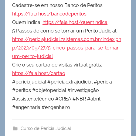
Cadastre-se em nosso Banco de Peritos:
https://fala.host/bancodeperitos
Quem indica:
https://fala.host/quemindica
5 Passos de como se tornar um Perito Judicial:
https://periciajudicial.zsistemas.com.br/index.ph
p/2023/09/27/5-cinco-passos-para-se-tornar-
um-perito-judicial
Crie o seu cartão de visitas virtual grátis:
https://fala.host/cartao
#periciajudicial #periciaextrajudicial #pericia
#peritos #objetopericial #investigação
#assistentetécnico #CREA #NBR #abnt
#engenharia #engenheiro
Curso de Perícia Judicial