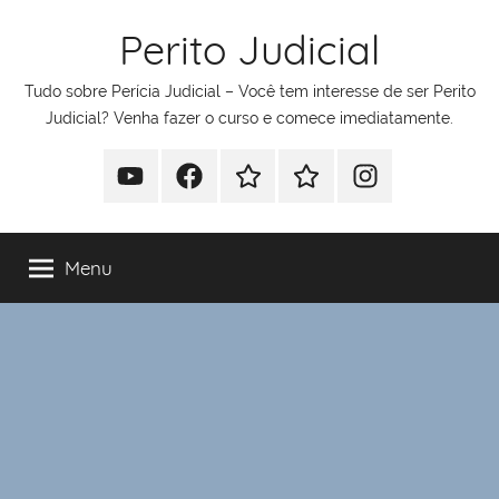
Pular
Perito Judicial
para
o
Tudo sobre Perícia Judicial – Você tem interesse de ser Perito
conteúdo
Judicial? Venha fazer o curso e comece imediatamente.
Youtube
Facebook
Whatsapp
Telegram
Instagram
Menu