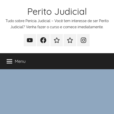
Pular
Perito Judicial
para
o
Tudo sobre Perícia Judicial – Você tem interesse de ser Perito
conteúdo
Judicial? Venha fazer o curso e comece imediatamente.
Youtube
Facebook
Whatsapp
Telegram
Instagram
Menu