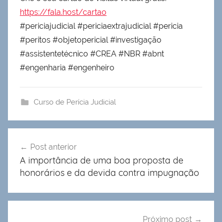
https://fala.host/cartao
#periciajudicial #periciaextrajudicial #pericia
#peritos #objetopericial #investigação
#assistentetécnico #CREA #NBR #abnt
#engenharia #engenheiro
Curso de Perícia Judicial
Navegação
Post anterior
de
A importância de uma boa proposta de
Post
honorários e da devida contra impugnação
Próximo post