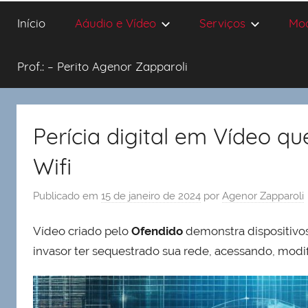
Início
Aáudio e Vídeo
Serviços
Mo
Prof.: – Perito Agenor Zapparoli
Perícia digital em Vídeo q
Wifi
Publicado em
15 de janeiro de 2024
por
Agenor Zapparoli
Vídeo criado pelo
Ofendido
demonstra dispositivo
invasor ter sequestrado sua rede, acessando, modi