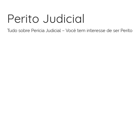
Pular
para
Perito Judicial
o
conteúdo
Tudo sobre Perícia Judicial – Você tem interesse de ser Peri