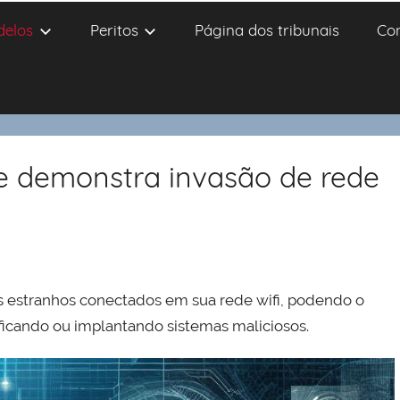
delos
Peritos
Página dos tribunais
Co
ue demonstra invasão de rede
s estranhos conectados em sua rede wifi, podendo o
ficando ou implantando sistemas maliciosos.