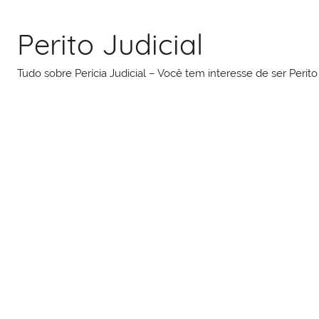
Pular
para
Perito Judicial
o
conteúdo
Tudo sobre Perícia Judicial – Você tem interesse de ser Peri