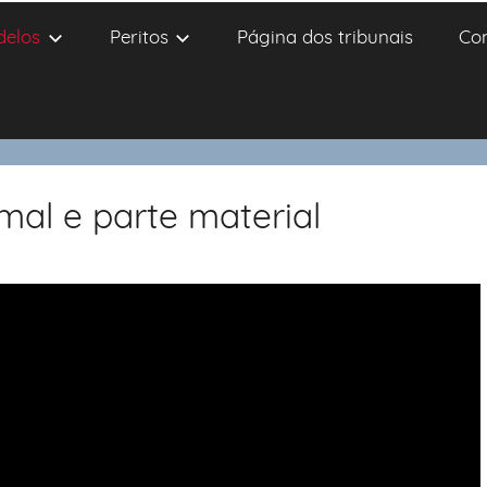
delos
Peritos
Página dos tribunais
Co
mal e parte material