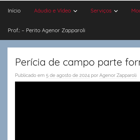
Início
Aáudio e Vídeo
Serviços
Mo
Prof.: – Perito Agenor Zapparoli
Perícia de campo parte for
Publicado em
5 de agosto de 2024
por
Agenor Zapparoli