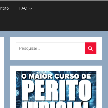
ntato
FAQ