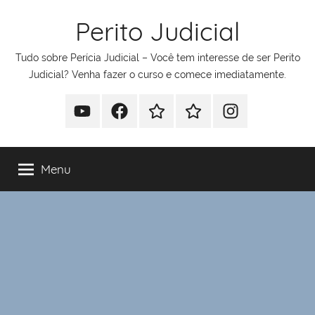
Pular
Perito Judicial
para
o
Tudo sobre Perícia Judicial – Você tem interesse de ser Perito
conteúdo
Judicial? Venha fazer o curso e comece imediatamente.
Youtube
Facebook
Whatsapp
Telegram
Instagram
Menu