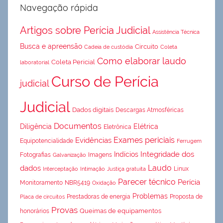
Navegação rápida
Artigos sobre Perícia Judicial
Assistência Técnica
Busca e apreensão
Circuito
Cadeia de custódia
Coleta
Como elaborar laudo
Coleta Pericial
laboratorial
Curso de Perícia
judicial
Judicial
Dados digitais
Descargas Atmosféricas
Documentos
Diligência
Elétrica
Eletrônica
Exames periciais
Evidências
Equipotencialidade
Ferrugem
Integridade dos
Indícios
Fotografias
Imagens
Galvanização
Laudo
dados
Linux
Interceptação
Intimação
Justiça gratuita
Parecer técnico
Perícia
Monitoramento
NBR5419
Oxidação
Problemas
Prestadoras de energia
Proposta de
Placa de circuitos
Provas
Queimas de equipamentos
honorários