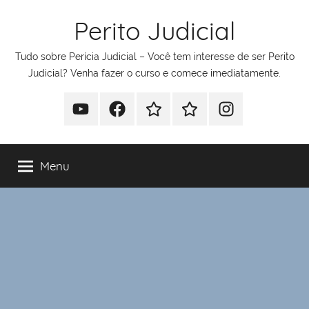
Pular
Perito Judicial
para
o
Tudo sobre Perícia Judicial – Você tem interesse de ser Perito
conteúdo
Judicial? Venha fazer o curso e comece imediatamente.
Youtube
Facebook
Whatsapp
Telegram
Instagram
Menu