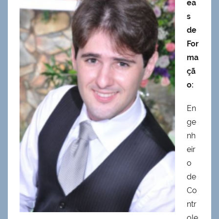
ea
s
de
For
ma
çã
o:
En
ge
nh
eir
o
de
Co
ntr
ole