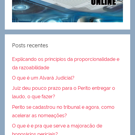
Posts recentes
Explicando os princípios da proporcionalidade e
da razoabilidade
O que é um Alvará Judicial?
Juiz deu pouco prazo para o Perito entregar o
laudo, o que fazer?
Perito se cadastrou no tribunal e agora, como
acelerar as nomeações?
O que é e pra que serve a majoracão de
honorários periciais?