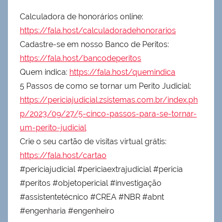
Calculadora de honorários online:
https://fala.host/calculadoradehonorarios
Cadastre-se em nosso Banco de Peritos:
https://fala.host/bancodeperitos
Quem indica:
https://fala.host/quemindica
5 Passos de como se tornar um Perito Judicial:
https://periciajudicial.zsistemas.com.br/index.ph
p/2023/09/27/5-cinco-passos-para-se-tornar-
um-perito-judicial
Crie o seu cartão de visitas virtual grátis:
https://fala.host/cartao
#periciajudicial #periciaextrajudicial #pericia
#peritos #objetopericial #investigação
#assistentetécnico #CREA #NBR #abnt
#engenharia #engenheiro