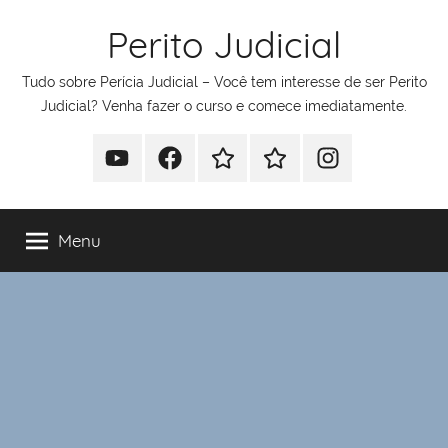
Pular
Perito Judicial
para
o
Tudo sobre Perícia Judicial – Você tem interesse de ser Perito
conteúdo
Judicial? Venha fazer o curso e comece imediatamente.
Youtube
Facebook
Whatsapp
Telegram
Instagram
Menu