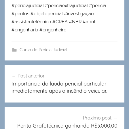
#periciajudicial #periciaextrajudicial #pericia
#peritos #objetopericial #investigação
#assistentetécnico #CREA #NBR #abnt
#engenharia #engenheiro
Curso de Perícia Judicial
Navegação
Post anterior
de
Importância do laudo pericial particular
Post
imediatamente após o incêndio veicular.
Próximo post
Perita Grafotécnica ganhando R$3.000,00