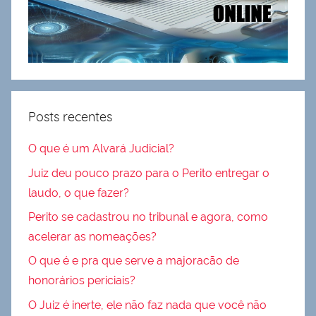
Posts recentes
O que é um Alvará Judicial?
Juiz deu pouco prazo para o Perito entregar o
laudo, o que fazer?
Perito se cadastrou no tribunal e agora, como
acelerar as nomeações?
O que é e pra que serve a majoracão de
honorários periciais?
O Juiz é inerte, ele não faz nada que você não