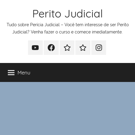
Pular
Perito Judicial
para
o
Tudo sobre Perícia Judicial – Você tem interesse de ser Perito
conteúdo
Judicial? Venha fazer o curso e comece imediatamente.
Youtube
Facebook
Whatsapp
Telegram
Instagram
Menu