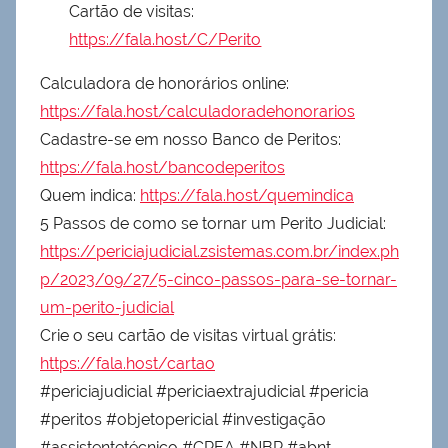
Cartão de visitas:
https://fala.host/C/Perito
Calculadora de honorários online:
https://fala.host/calculadoradehonorarios
Cadastre-se em nosso Banco de Peritos:
https://fala.host/bancodeperitos
Quem indica:
https://fala.host/quemindica
5 Passos de como se tornar um Perito Judicial:
https://periciajudicial.zsistemas.com.br/index.ph
p/2023/09/27/5-cinco-passos-para-se-tornar-
um-perito-judicial
Crie o seu cartão de visitas virtual grátis:
https://fala.host/cartao
#periciajudicial #periciaextrajudicial #pericia
#peritos #objetopericial #investigação
#assistentetécnico #CREA #NBR #abnt