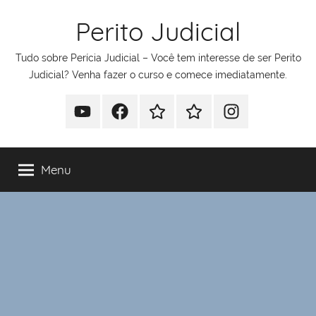
Pular
Perito Judicial
para
o
Tudo sobre Perícia Judicial – Você tem interesse de ser Perito
conteúdo
Judicial? Venha fazer o curso e comece imediatamente.
Youtube
Facebook
Whatsapp
Telegram
Instagram
Menu