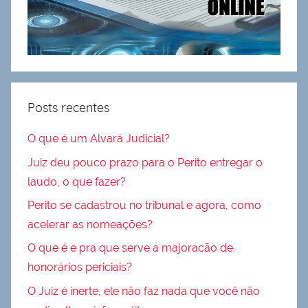
Posts recentes
O que é um Alvará Judicial?
Juiz deu pouco prazo para o Perito entregar o
laudo, o que fazer?
Perito se cadastrou no tribunal e agora, como
acelerar as nomeações?
O que é e pra que serve a majoracão de
honorários periciais?
O Juiz é inerte, ele não faz nada que você não