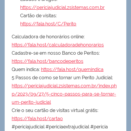
https://periciajudicial.zsistemas.com.br
Cartão de visitas:
https://fala.host/C/Perito
Calculadora de honorários online:
https://fala.host/calculadoradehonorarios
Cadastre-se em nosso Banco de Peritos:
https://fala.host/bancodeperitos
Quem indica:
https://fala.host/quemindica
5 Passos de como se tornar um Perito Judicial:
https://periciajudicial.zsistemas.com.br/index.ph
p/2023/09/27/5-cinco-passos-para-se-tornar-
um-perito-judicial
Crie o seu cartão de visitas virtual grátis:
https://fala.host/cartao
#periciajudicial #periciaextrajudicial #pericia