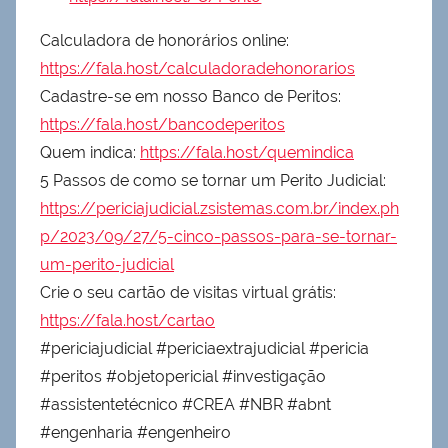
Calculadora de honorários online:
https://fala.host/calculadoradehonorarios
Cadastre-se em nosso Banco de Peritos:
https://fala.host/bancodeperitos
Quem indica:
https://fala.host/quemindica
5 Passos de como se tornar um Perito Judicial:
https://periciajudicial.zsistemas.com.br/index.ph
p/2023/09/27/5-cinco-passos-para-se-tornar-
um-perito-judicial
Crie o seu cartão de visitas virtual grátis:
https://fala.host/cartao
#periciajudicial #periciaextrajudicial #pericia
#peritos #objetopericial #investigação
#assistentetécnico #CREA #NBR #abnt
#engenharia #engenheiro