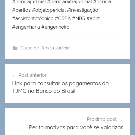
#periciajudicial #periciaextrajudicial #pericia
#peritos #objetopericial #investigação
#assistentetécnico #CREA #NBR #abnt
#engenharia #engenheiro
Curso de Perícia Judicial
Navegação
Post anterior
de
Link para consultar os pagamentos do
Post
TJMG no Banco do Brasil.
Próximo post
Perito motivos para você se valorizar