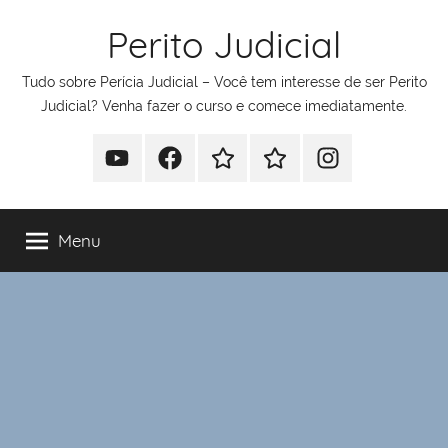
Pular
Perito Judicial
para
o
Tudo sobre Perícia Judicial – Você tem interesse de ser Perito
conteúdo
Judicial? Venha fazer o curso e comece imediatamente.
Youtube
Facebook
Whatsapp
Telegram
Instagram
Menu